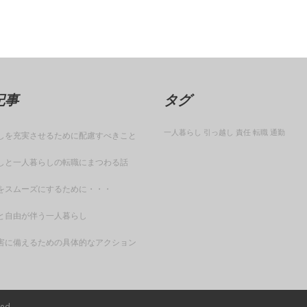
記事
タグ
一人暮らし
引っ越し
責任
転職
通勤
しを充実させるために配慮すべきこと
しと一人暮らしの転職にまつわる話
をスムーズにするために・・・
と自由が伴う一人暮らし
害に備えるための具体的なアクション
ved.