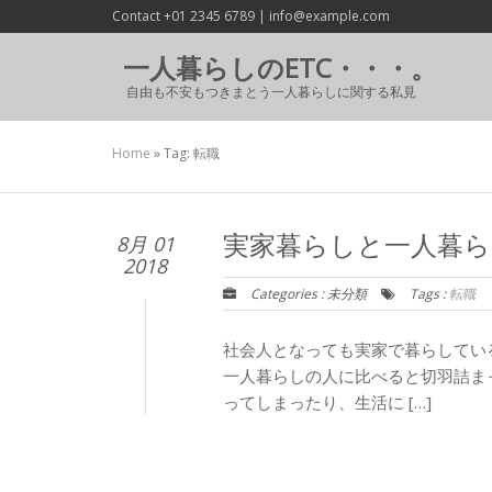
Contact +01 2345 6789 | info@example.com
一人暮らしのETC・・・。
自由も不安もつきまとう一人暮らしに関する私見
Home
»
Tag: 転職
8月 01
実家暮らしと一人暮
2018
Categories : 未分類
Tags :
転職
社会人となっても実家で暮らしてい
一人暮らしの人に比べると切羽詰ま
ってしまったり、生活に […]